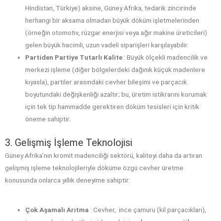
Hindistan, Türkiye) aksine, Güney Afrika, tedarik zincirinde
herhangi bir aksama olmadan büyük döküm işletmelerinden
(örneğin otomotiv, rüzgar enerjisi veya ağır makine üreticileri)
gelen büyük hacimli, uzun vadeli siparişleri karşılayabilir.
Partiden Partiye Tutarlı Kalite
: Büyük ölçekli madencilik ve
merkezi işleme (diğer bölgelerdeki dağınık küçük madenlere
kıyasla), partiler arasındaki cevher bileşimi ve parçacık
boyutundaki değişkenliği azaltır; bu, üretim istikrarını korumak
için tek tip hammadde gerektiren döküm tesisleri için kritik
öneme sahiptir.
3. Gelişmiş İşleme Teknolojisi
Güney Afrika’nın kromit madenciliği sektörü, kaliteyi daha da artıran
gelişmiş işleme teknolojileriyle döküme özgü cevher üretme
konusunda onlarca yıllık deneyime sahiptir:
Çok Aşamalı Arıtma
: Cevher, ince çamuru (kil parçacıkları),