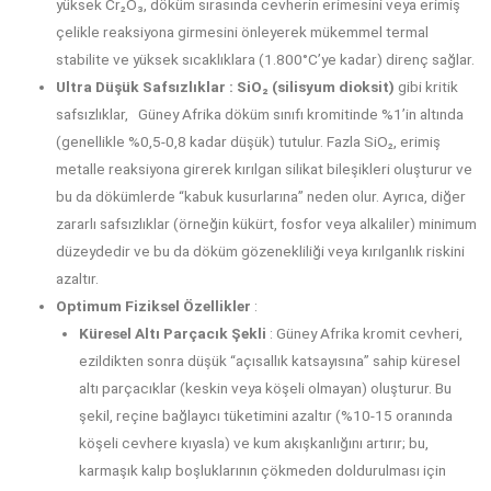
yüksek Cr₂O₃, döküm sırasında cevherin erimesini veya erimiş
çelikle reaksiyona girmesini önleyerek mükemmel termal
stabilite ve yüksek sıcaklıklara (1.800°C’ye kadar) direnç sağlar.
Ultra Düşük Safsızlıklar :
SiO₂ (silisyum dioksit)
gibi kritik
safsızlıklar,
Güney Afrika döküm sınıfı kromitinde %1’in altında
(genellikle %0,5-0,8 kadar düşük) tutulur. Fazla SiO₂, erimiş
metalle reaksiyona girerek kırılgan silikat bileşikleri oluşturur ve
bu da dökümlerde “kabuk kusurlarına” neden olur. Ayrıca, diğer
zararlı safsızlıklar (örneğin kükürt, fosfor veya alkaliler) minimum
düzeydedir ve bu da döküm gözenekliliği veya kırılganlık riskini
azaltır.
Optimum Fiziksel Özellikler
:
Küresel Altı Parçacık Şekli
: Güney Afrika kromit cevheri,
ezildikten sonra düşük “açısallık katsayısına” sahip küresel
altı parçacıklar (keskin veya köşeli olmayan) oluşturur. Bu
şekil, reçine bağlayıcı tüketimini azaltır (%10-15 oranında
köşeli cevhere kıyasla) ve kum akışkanlığını artırır; bu,
karmaşık kalıp boşluklarının çökmeden doldurulması için