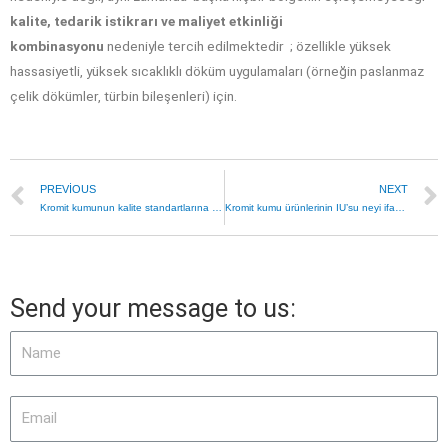
kalite, tedarik istikrarı ve maliyet etkinliği
kombinasyonu
nedeniyle tercih edilmektedir ; özellikle yüksek
hassasiyetli, yüksek sıcaklıklı döküm uygulamaları (örneğin paslanmaz
çelik dökümler, türbin bileşenleri) için.
PREVIOUS
NEXT
Kromit kumunun kalite standartlarına uygun olması için yıkanması gerekiyor mu?
Kromit kumu ürünlerinin IU’su neyi ifade eder?
Send your message to us: