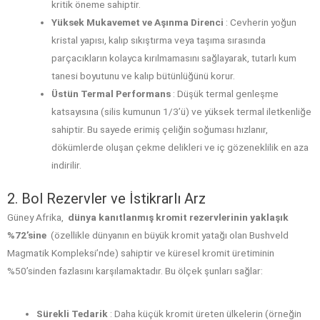
kritik öneme sahiptir.
Yüksek Mukavemet ve Aşınma Direnci
: Cevherin yoğun
kristal yapısı, kalıp sıkıştırma veya taşıma sırasında
parçacıkların kolayca kırılmamasını sağlayarak, tutarlı kum
tanesi boyutunu ve kalıp bütünlüğünü korur.
Üstün Termal Performans
: Düşük termal genleşme
katsayısına (silis kumunun 1/3’ü) ve yüksek termal iletkenliğe
sahiptir. Bu sayede erimiş çeliğin soğuması hızlanır,
dökümlerde oluşan çekme delikleri ve iç gözeneklilik en aza
indirilir.
2. Bol Rezervler ve İstikrarlı Arz
Güney Afrika,
dünya kanıtlanmış kromit rezervlerinin yaklaşık
%72’sine
(özellikle dünyanın en büyük kromit yatağı olan Bushveld
Magmatik Kompleksi’nde) sahiptir ve küresel kromit üretiminin
%50’sinden fazlasını karşılamaktadır. Bu ölçek şunları sağlar:
Sürekli Tedarik
: Daha küçük kromit üreten ülkelerin (örneğin