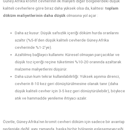
Güney Afrika kromit cevherinin ilk maliyeti diğer bölgelerdeki düşük
kaliteli cevherlere göre biraz daha yüksek olsa da, kalitesi
toplam
döküm maliyetlerinin daha düşük
olmasına yol açar :
Daha az kusur: Düşük safsızlık içeriği döküm hurda oranlarını
azaltır (%5-8’den düşük kaliteli cevherde Güney Afrika
cevherinde %1-2’ye).
Azaltılmış bağlayıcı kullanımı: Küresel olmayan parçacıklar ve
düşük toz içeriği reçine tüketimini %10-20 oranında azaltarak
malzeme maliyetlerini düşürür.
Daha uzun kum tekrar kullanılabilirliği: Yüksek aşınma direnci,
cevherin 8-10 kez geri dönüştürülmesine olanak tanır (daha
düşük kaliteli cevher için 3-5 kez geri dönüştürülebilir), böylece
atık ve hammadde yenileme ihtiyacı azalır.
Özetle, Güney Afrika’nın kromit cevheri döküm için sadece bir avantajı
nedeniyle değil, aynı zamanda başka hiçbir bölgenin eşleşemeyeceği