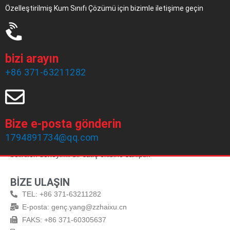
Özelleştirilmiş Kum Sınıfı Çözümü için bizimle iletişime geçin
bizi arayın
+86 371-63211282
Bize e-posta gönderin
Zhengzhou Haixu Abrasives Co., Ltd, 1999 yılında kurulmuş, 20
1794891734@qq.com
yıllık üretim tecrübesine ve Güney Afrika kromit kumu üretiminde
belirtilen deneyimli bir satış ekibine sahiptir.
BİZE ULAŞIN
TEL: +86 371-63211282
E-posta: genç.yang@zzhaixu.cn
FAKS: +86 371-60305637