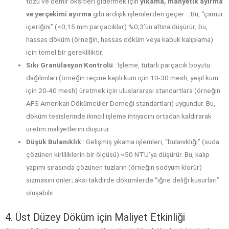
tozu ve demir oksitleri gidermek için
yıkama, manyetik ayırma
ve yerçekimi ayırma
gibi ardışık işlemlerden geçer . Bu, “çamur
içeriğini” (<0,15 mm parçacıklar) %0,3’ün altına düşürür; bu,
hassas döküm (örneğin, hassas döküm veya kabuk kalıplama)
için temel bir gerekliliktir.
Sıkı Granülasyon Kontrolü
: İşleme, tutarlı parçacık boyutu
dağılımları (örneğin reçine kaplı kum için 10-30 mesh, yeşil kum
için 20-40 mesh) üretmek için uluslararası standartlara (örneğin
AFS Amerikan Dökümcüler Derneği standartları) uygundur. Bu,
döküm tesislerinde ikincil işleme ihtiyacını ortadan kaldırarak
üretim maliyetlerini düşürür.
Düşük Bulanıklık
: Gelişmiş yıkama işlemleri, “bulanıklığı” (suda
çözünen kirliliklerin bir ölçüsü) <50 NTU’ya düşürür. Bu, kalıp
yapımı sırasında çözünen tuzların (örneğin sodyum klorür)
sızmasını önler; aksi takdirde dökümlerde “iğne deliği kusurları”
oluşabilir.
4. Üst Düzey Döküm için Maliyet Etkinliği