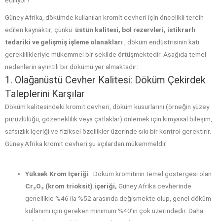
ediliyor?
Güney Afrika, dökümde kullanılan kromit cevheri için öncelikli tercih
edilen kaynaktır; çünkü
üstün kalitesi, bol rezervleri, istikrarlı
tedariki ve gelişmiş işleme olanakları
, döküm endüstrisinin katı
gereklilikleriyle mükemmel bir şekilde örtüşmektedir. Aşağıda temel
nedenlerin ayrıntılı bir dökümü yer almaktadır:
1. Olağanüstü Cevher Kalitesi: Döküm Çekirdek
Taleplerini Karşılar
Döküm kalitesindeki kromit cevheri, döküm kusurlarını (örneğin yüzey
pürüzlülüğü, gözeneklilik veya çatlaklar) önlemek için kimyasal bileşim,
safsızlık içeriği ve fiziksel özellikler üzerinde sıkı bir kontrol gerektirir.
Güney Afrika kromit cevheri şu açılardan mükemmeldir:
Yüksek Krom İçeriği
: Döküm kromitinin temel göstergesi olan
Cr₂O₃ (krom trioksit) içeriği,
Güney Afrika cevherinde
genellikle %46 ila %52 arasında değişmekte olup, genel döküm
kullanımı için gereken minimum %40’ın çok üzerindedir. Daha