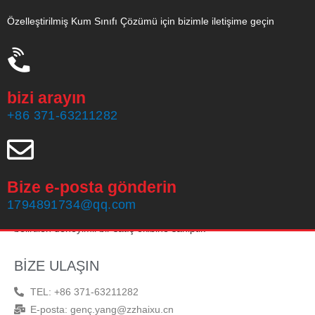
Özelleştirilmiş Kum Sınıfı Çözümü için bizimle iletişime geçin
bizi arayın
+86 371-63211282
Bize e-posta gönderin
Zhengzhou Haixu Abrasives Co., Ltd, 1999 yılında kurulmuş, 20
1794891734@qq.com
yıllık üretim tecrübesine ve Güney Afrika kromit kumu üretiminde
belirtilen deneyimli bir satış ekibine sahiptir.
BİZE ULAŞIN
TEL: +86 371-63211282
E-posta: genç.yang@zzhaixu.cn