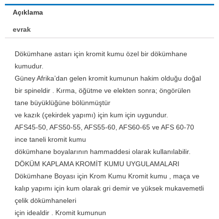
Açıklama
evrak
Dökümhane astarı için kromit kumu özel bir dökümhane
kumudur.
Güney Afrika’dan gelen kromit kumunun hakim olduğu
doğal
bir spineldir .
Kırma, öğütme ve elekten sonra; öngörülen
tane büyüklüğüne
bölünmüştür
ve kazık (çekirdek yapımı) için kum için uygundur.
AFS45-50, AFS50-55, AFS55-60, AFS60-65 ve AFS 60-70
ince taneli kromit kumu
dökümhane boyalarının hammaddesi olarak kullanılabilir.
DÖKÜM KAPLAMA KROMİT KUMU UYGULAMALARI
Dökümhane Boyası için Krom Kumu Kromit kumu
, maça ve
kalıp yapımı için kum olarak gri demir ve yüksek mukavemetli
çelik dökümhaneleri
için idealdir . Kromit kumunun