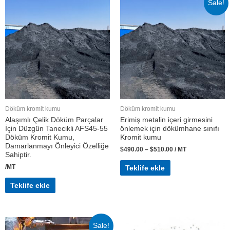
Sale!
Döküm kromit kumu
Döküm kromit kumu
Alaşımlı Çelik Döküm Parçalar
Erimiş metalin içeri girmesini
İçin Düzgün Tanecikli AFS45-55
önlemek için dökümhane sınıfı
Döküm Kromit Kumu,
Kromit kumu
Damarlanmayı Önleyici Özelliğe
$
490.00
–
$
510.00
/ MT
Sahiptir.
/MT
Teklife ekle
Teklife ekle
Sale!