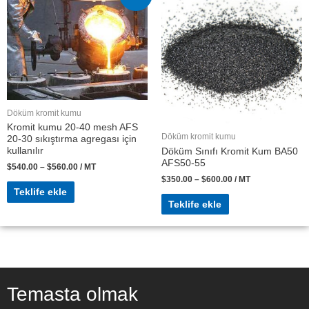
Döküm kromit kumu
Kromit kumu 20-40 mesh AFS
Döküm kromit kumu
20-30 sıkıştırma agregası için
kullanılır
Döküm Sınıfı Kromit Kum BA50
AFS50-55
$
540.00
–
$
560.00
/ MT
$
350.00
–
$
600.00
/ MT
Teklife ekle
Teklife ekle
Temasta olmak