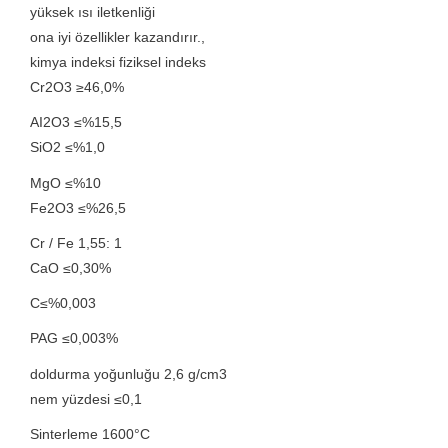
yüksek ısı iletkenliği
ona iyi özellikler kazandırır.,
kimya indeksi fiziksel indeks
Cr2O3 ≥46,0%
AI2O3 ≤%15,5
SiO2 ≤%1,0
MgO ≤%10
Fe2O3 ≤%26,5
Cr / Fe 1,55: 1
CaO ≤0,30%
C≤%0,003
PAG ≤0,003%
doldurma yoğunluğu 2,6 g/cm3
nem yüzdesi ≤0,1
Sinterleme 1600°C